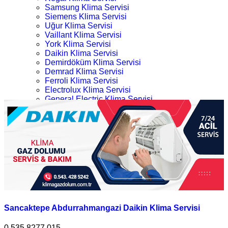
Samsung Klima Servisi
Siemens Klima Servisi
Uğur Klima Servisi
Vaillant Klima Servisi
York Klima Servisi
Daikin Klima Servisi
Demirdöküm Klima Servisi
Demrad Klima Servisi
Ferroli Klima Servisi
Electrolux Klima Servisi
General Electric Klima Servisi
LG Klima Servisi
Sancaktepe Daikin Klima Servisi
Midea Klima Servisi
Mitsubishi Klima Servisi
Ana Sayfa
Profilo Klima Servisi
Kategoriler
İletişim
Sancaktepe Daikin Klima Servisi
Sancaktepe Abdurrahmangazi Daikin Klima Servisi
0.535.8277 015