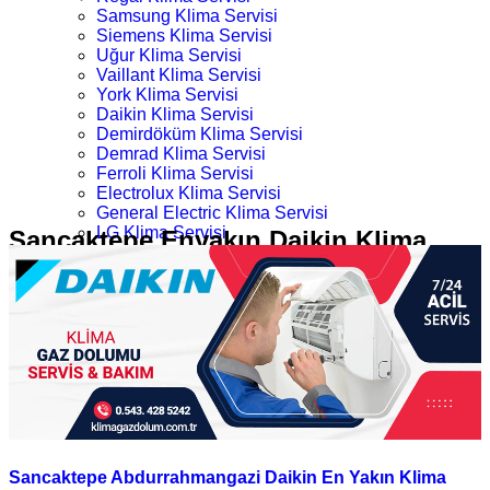
Samsung Klima Servisi
Siemens Klima Servisi
Uğur Klima Servisi
Vaillant Klima Servisi
York Klima Servisi
Daikin Klima Servisi
Demirdöküm Klima Servisi
Demrad Klima Servisi
Ferroli Klima Servisi
Electrolux Klima Servisi
General Electric Klima Servisi
LG Klima Servisi
Sancaktepe Enyakın Daikin Klima
Midea Klima Servisi
Servisi
Mitsubishi Klima Servisi
Profilo Klima Servisi
İletişim
Ana Sayfa
Kategoriler
Sancaktepe Enyakın Daikin Klima Servisi
Sancaktepe Abdurrahmangazi Daikin En Yakın Klima