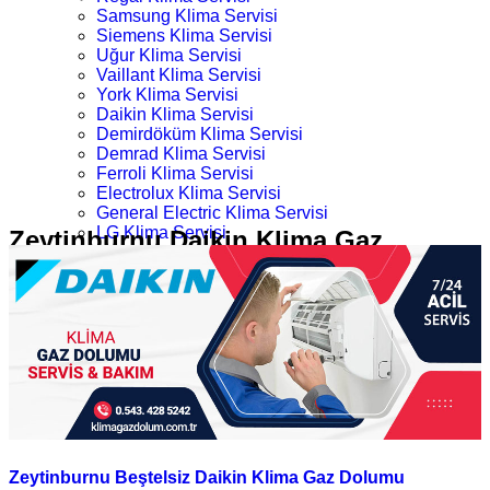
Samsung Klima Servisi
Siemens Klima Servisi
Uğur Klima Servisi
Vaillant Klima Servisi
York Klima Servisi
Daikin Klima Servisi
Demirdöküm Klima Servisi
Demrad Klima Servisi
Ferroli Klima Servisi
Electrolux Klima Servisi
General Electric Klima Servisi
LG Klima Servisi
Zeytinburnu Daikin Klima Gaz
Midea Klima Servisi
Dolumu
Mitsubishi Klima Servisi
Profilo Klima Servisi
İletişim
Ana Sayfa
Kategoriler
Zeytinburnu Daikin Klima Gaz Dolumu
Zeytinburnu Beştelsiz Daikin Klima Gaz Dolumu