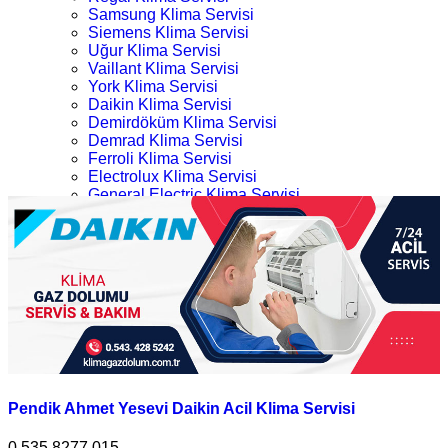
Samsung Klima Servisi
Siemens Klima Servisi
Uğur Klima Servisi
Vaillant Klima Servisi
York Klima Servisi
Daikin Klima Servisi
Demirdöküm Klima Servisi
Demrad Klima Servisi
Ferroli Klima Servisi
Electrolux Klima Servisi
General Electric Klima Servisi
LG Klima Servisi
Pendik Acil 724 Daikin Klima Servisi
Midea Klima Servisi
Mitsubishi Klima Servisi
Ana Sayfa
Profilo Klima Servisi
Kategoriler
İletişim
Pendik Acil 724 Daikin Klima Servisi
Pendik Ahmet Yesevi Daikin Acil Klima Servisi
0.535.8277 015