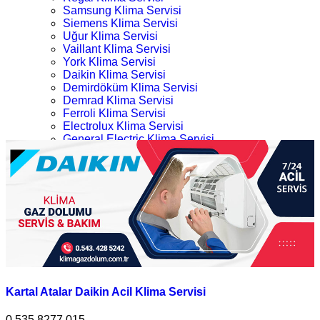
Samsung Klima Servisi
Siemens Klima Servisi
Uğur Klima Servisi
Vaillant Klima Servisi
York Klima Servisi
Daikin Klima Servisi
Demirdöküm Klima Servisi
Demrad Klima Servisi
Ferroli Klima Servisi
Electrolux Klima Servisi
General Electric Klima Servisi
LG Klima Servisi
Kartal Acil 724 Daikin Klima Servisi
Midea Klima Servisi
Mitsubishi Klima Servisi
Ana Sayfa
Profilo Klima Servisi
Kategoriler
İletişim
Kartal Acil 724 Daikin Klima Servisi
Kartal Atalar Daikin Acil Klima Servisi
0.535.8277 015